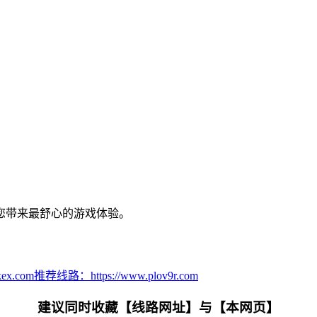
您带来最舒心的游戏体验。
kex.com
推荐线路：
https://www.plov9r.com
建议同时收藏【线路网址】与【本网页】